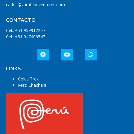
carlos@zarateadventures.com
CONTACTO
Cel.: +51 959912267
Cel.: +51 947406547
LINKS
Colca Trek
Misti Chachani